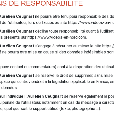
ONS DE RESPONSABILITÉ
 Aurélien Ceugnart
ne pourra être tenu pour responsable des d
 de l’utilisateur, lors de l’accès au site https://www.videos-en-n
 Aurélien Ceugnart
décline toute responsabilité quant à l’utilisati
us présents sur https://www.videos-en-nord.com.
 Aurélien Ceugnart
s’engage à sécuriser au mieux le site https
 ne pourra être mise en cause si des données indésirables sont
pace contact ou commentaires) sont à la disposition des utilisat
 Aurélien Ceugnart
se réserve le droit de supprimer, sans mise 
ce qui contreviendrait à la législation applicable en France, en
s données.
ur individuel : Aurélien Ceugnart
se réserve également la pos
ou pénale de l’utilisateur, notamment en cas de message à caractèr
, quel que soit le support utilisé (texte, photographie …).