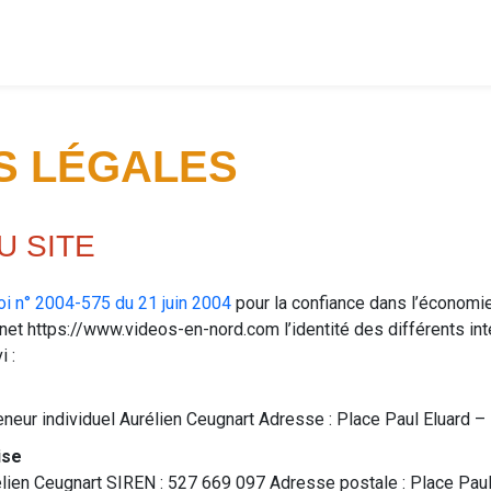
S LÉGALES
U SITE
 loi n° 2004-575 du 21 juin 2004
pour la confiance dans l’économie
ernet https://www.videos-en-nord.com l’identité des différents in
i :
reneur individuel Aurélien Ceugnart Adresse : Place Paul Eluard
ise
rélien Ceugnart SIREN : 527 669 097 Adresse postale : Place Pau